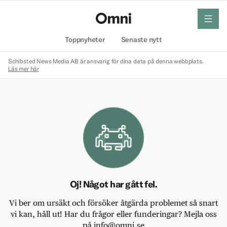
meny
Hem
Toppnyheter
Senaste nytt
Schibsted News Media AB är ansvarig för dina data på denna webbplats.
Läs mer här
Oj! Något har gått fel.
Vi ber om ursäkt och försöker åtgärda problemet så snart
vi kan, håll ut! Har du frågor eller funderingar? Mejla oss
på info@omni.se