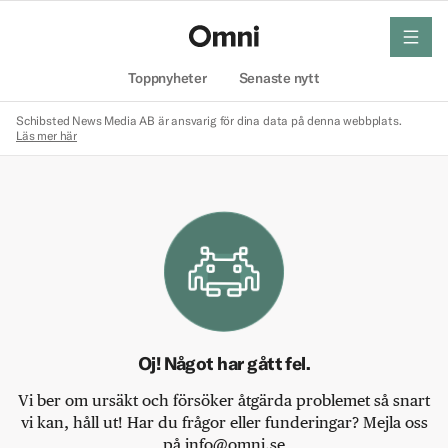
meny
Hem
Toppnyheter
Senaste nytt
Schibsted News Media AB är ansvarig för dina data på denna webbplats.
Läs mer här
Oj! Något har gått fel.
Vi ber om ursäkt och försöker åtgärda problemet så snart
vi kan, håll ut! Har du frågor eller funderingar? Mejla oss
på info@omni.se