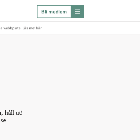
Bli medlem
meny
na webbplats.
Läs mer här
 håll ut!
.se