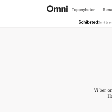
Toppnyheter
Sena
Hem
Omni är en
Vi ber o
Ha