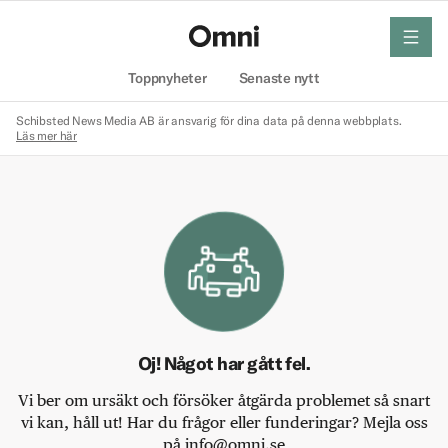
meny
Hem
Toppnyheter
Senaste nytt
Schibsted News Media AB är ansvarig för dina data på denna webbplats.
Läs mer här
Oj! Något har gått fel.
Vi ber om ursäkt och försöker åtgärda problemet så snart
vi kan, håll ut! Har du frågor eller funderingar? Mejla oss
på info@omni.se