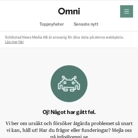
meny
Hem
Toppnyheter
Senaste nytt
Schibsted News Media AB är ansvarig för dina data på denna webbplats.
Läs mer här
Oj! Något har gått fel.
Vi ber om ursäkt och försöker åtgärda problemet så snart
vi kan, håll ut! Har du frågor eller funderingar? Mejla oss
på info@omni.se