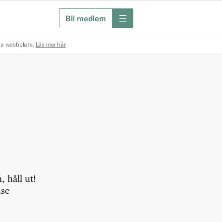
Bli medlem
meny
na webbplats.
Läs mer här
 håll ut!
.se