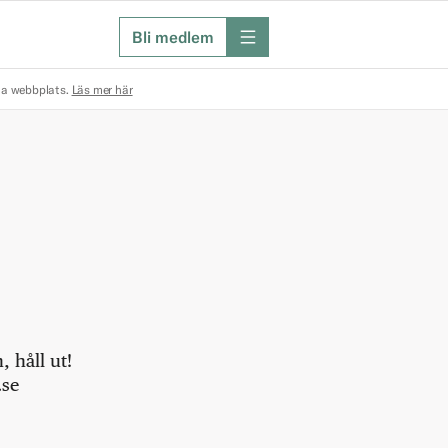
Bli medlem
meny
na webbplats.
Läs mer här
 håll ut!
.se