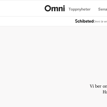
Toppnyheter
Sena
Hem
Omni är en
Vi ber o
Ha