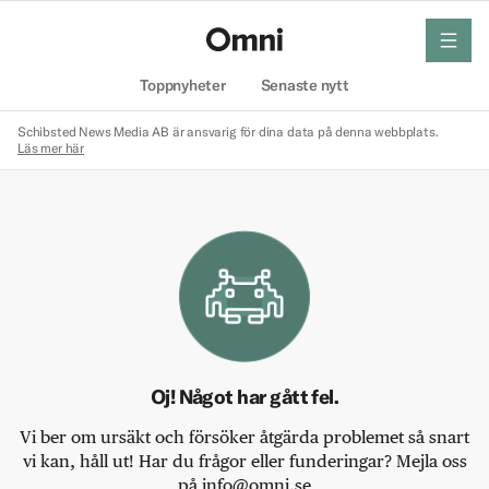
meny
Hem
Toppnyheter
Senaste nytt
Schibsted News Media AB är ansvarig för dina data på denna webbplats.
Läs mer här
Oj! Något har gått fel.
Vi ber om ursäkt och försöker åtgärda problemet så snart
vi kan, håll ut! Har du frågor eller funderingar? Mejla oss
på info@omni.se