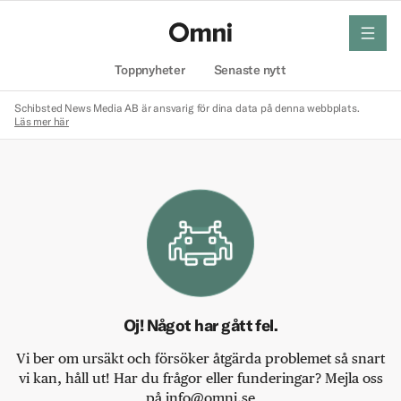
meny
Hem
Toppnyheter
Senaste nytt
Schibsted News Media AB är ansvarig för dina data på denna webbplats.
Läs mer här
Oj! Något har gått fel.
Vi ber om ursäkt och försöker åtgärda problemet så snart
vi kan, håll ut! Har du frågor eller funderingar? Mejla oss
på info@omni.se