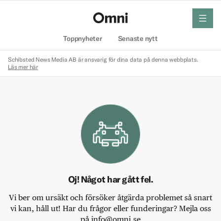
meny
Hem
Toppnyheter
Senaste nytt
Schibsted News Media AB är ansvarig för dina data på denna webbplats.
Läs mer här
Oj! Något har gått fel.
Vi ber om ursäkt och försöker åtgärda problemet så snart
vi kan, håll ut! Har du frågor eller funderingar? Mejla oss
på info@omni.se