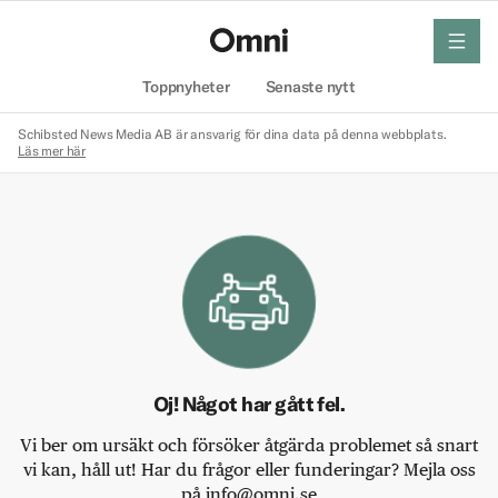
meny
Hem
Toppnyheter
Senaste nytt
Schibsted News Media AB är ansvarig för dina data på denna webbplats.
Läs mer här
Oj! Något har gått fel.
Vi ber om ursäkt och försöker åtgärda problemet så snart
vi kan, håll ut! Har du frågor eller funderingar? Mejla oss
på info@omni.se