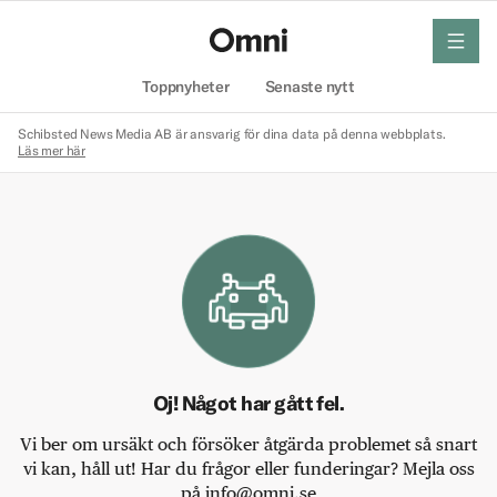
meny
Hem
Toppnyheter
Senaste nytt
Schibsted News Media AB är ansvarig för dina data på denna webbplats.
Läs mer här
Oj! Något har gått fel.
Vi ber om ursäkt och försöker åtgärda problemet så snart
vi kan, håll ut! Har du frågor eller funderingar? Mejla oss
på info@omni.se