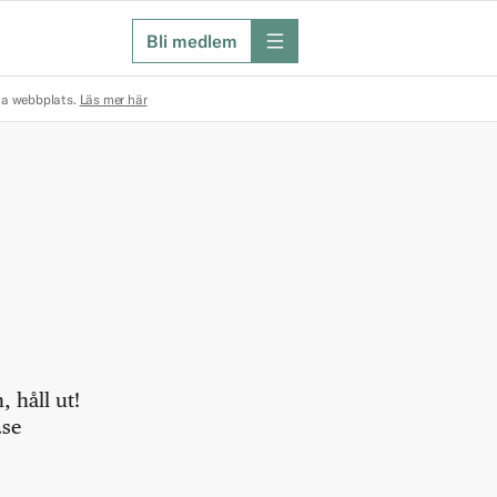
Bli medlem
meny
na webbplats.
Läs mer här
 håll ut!
.se