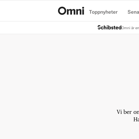
Toppnyheter
Sena
Hem
Omni är en
Vi ber o
Ha