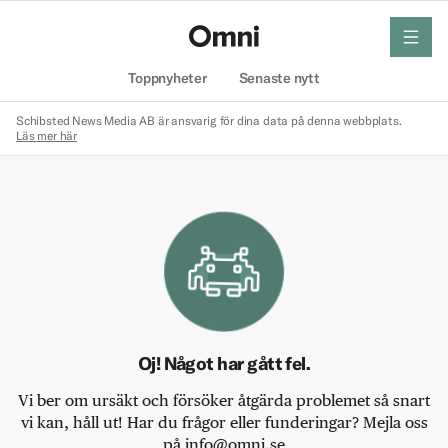
meny
Hem
Toppnyheter
Senaste nytt
Schibsted News Media AB är ansvarig för dina data på denna webbplats.
Läs mer här
Oj! Något har gått fel.
Vi ber om ursäkt och försöker åtgärda problemet så snart
vi kan, håll ut! Har du frågor eller funderingar? Mejla oss
på info@omni.se