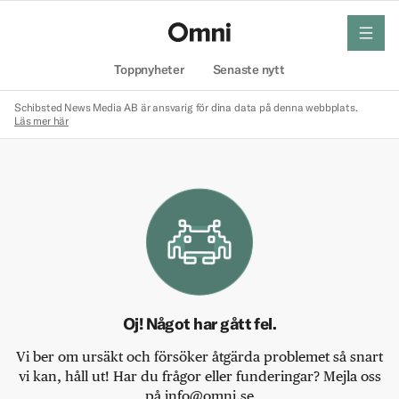
meny
Hem
Toppnyheter
Senaste nytt
Schibsted News Media AB är ansvarig för dina data på denna webbplats.
Läs mer här
Oj! Något har gått fel.
Vi ber om ursäkt och försöker åtgärda problemet så snart
vi kan, håll ut! Har du frågor eller funderingar? Mejla oss
på info@omni.se