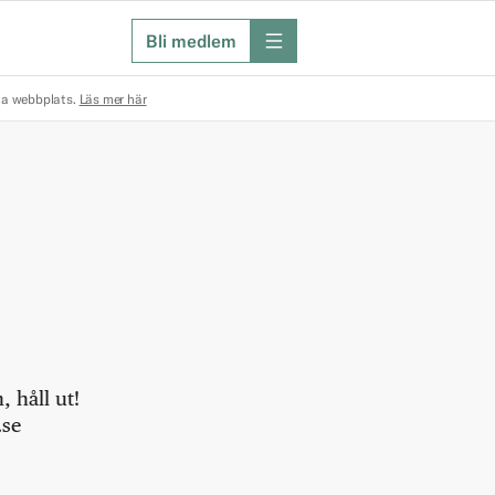
Bli medlem
meny
na webbplats.
Läs mer här
 håll ut!
.se