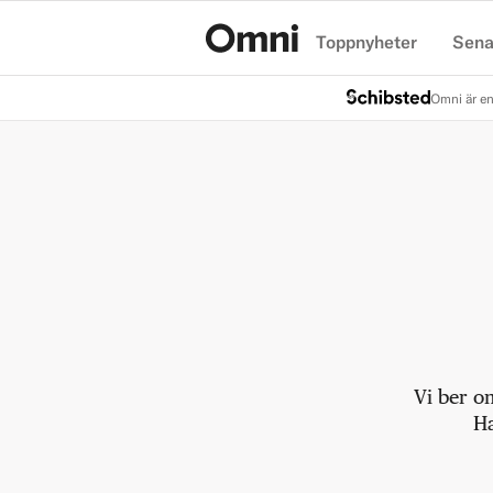
Toppnyheter
Sena
Hem
Omni är en
Vi ber o
Ha