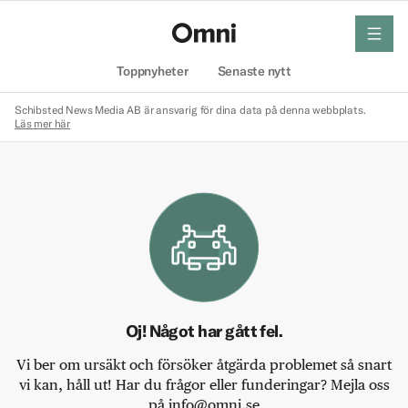
meny
Hem
Toppnyheter
Senaste nytt
Schibsted News Media AB är ansvarig för dina data på denna webbplats.
Läs mer här
Oj! Något har gått fel.
Vi ber om ursäkt och försöker åtgärda problemet så snart
vi kan, håll ut! Har du frågor eller funderingar? Mejla oss
på info@omni.se