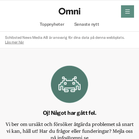
meny
Hem
Toppnyheter
Senaste nytt
Schibsted News Media AB är ansvarig för dina data på denna webbplats.
Läs mer här
Oj! Något har gått fel.
Vi ber om ursäkt och försöker åtgärda problemet så snart
vi kan, håll ut! Har du frågor eller funderingar? Mejla oss
på info@omni.se