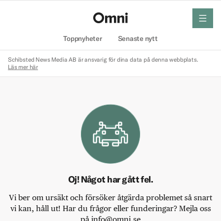
meny
Hem
Toppnyheter
Senaste nytt
Schibsted News Media AB är ansvarig för dina data på denna webbplats.
Läs mer här
Oj! Något har gått fel.
Vi ber om ursäkt och försöker åtgärda problemet så snart
vi kan, håll ut! Har du frågor eller funderingar? Mejla oss
på info@omni.se