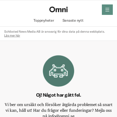
meny
Hem
Toppnyheter
Senaste nytt
Schibsted News Media AB är ansvarig för dina data på denna webbplats.
Läs mer här
Oj! Något har gått fel.
Vi ber om ursäkt och försöker åtgärda problemet så snart
vi kan, håll ut! Har du frågor eller funderingar? Mejla oss
på info@omni.se