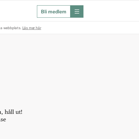
Bli medlem
meny
na webbplats.
Läs mer här
 håll ut!
.se