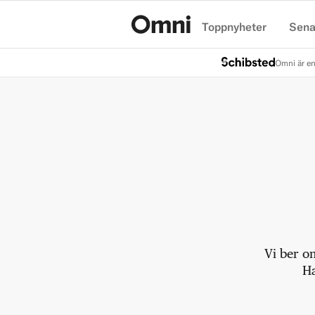
Toppnyheter
Sena
Hem
Omni är en
Vi ber o
Ha