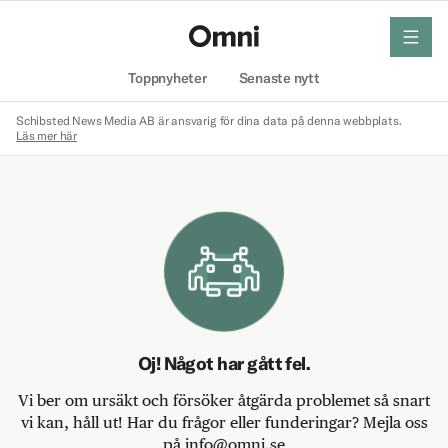
meny
Hem
Toppnyheter
Senaste nytt
Schibsted News Media AB är ansvarig för dina data på denna webbplats.
Läs mer här
Oj! Något har gått fel.
Vi ber om ursäkt och försöker åtgärda problemet så snart
vi kan, håll ut! Har du frågor eller funderingar? Mejla oss
på info@omni.se