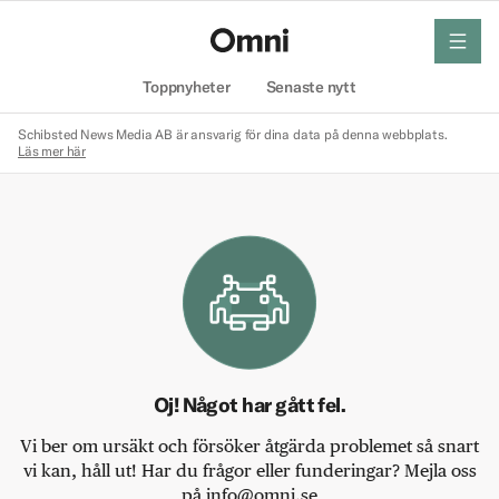
meny
Hem
Toppnyheter
Senaste nytt
Schibsted News Media AB är ansvarig för dina data på denna webbplats.
Läs mer här
Oj! Något har gått fel.
Vi ber om ursäkt och försöker åtgärda problemet så snart
vi kan, håll ut! Har du frågor eller funderingar? Mejla oss
på info@omni.se