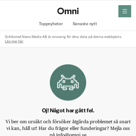
meny
Hem
Toppnyheter
Senaste nytt
Schibsted News Media AB är ansvarig för dina data på denna webbplats.
Läs mer här
Oj! Något har gått fel.
Vi ber om ursäkt och försöker åtgärda problemet så snart
vi kan, håll ut! Har du frågor eller funderingar? Mejla oss
på info@omni.se