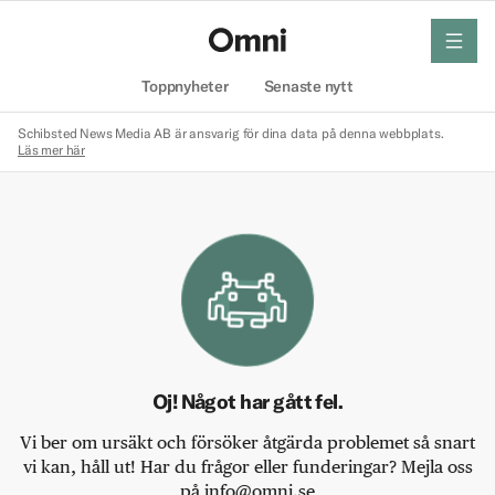
meny
Hem
Toppnyheter
Senaste nytt
Schibsted News Media AB är ansvarig för dina data på denna webbplats.
Läs mer här
Oj! Något har gått fel.
Vi ber om ursäkt och försöker åtgärda problemet så snart
vi kan, håll ut! Har du frågor eller funderingar? Mejla oss
på info@omni.se