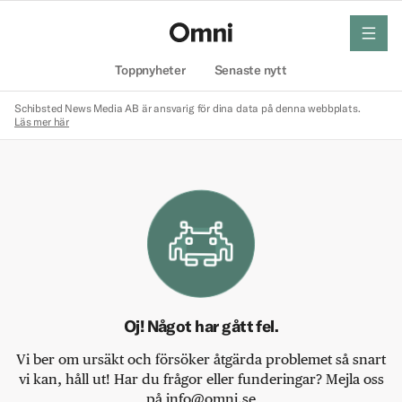
meny
Hem
Toppnyheter
Senaste nytt
Schibsted News Media AB är ansvarig för dina data på denna webbplats.
Läs mer här
Oj! Något har gått fel.
Vi ber om ursäkt och försöker åtgärda problemet så snart
vi kan, håll ut! Har du frågor eller funderingar? Mejla oss
på info@omni.se