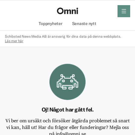
meny
Hem
Toppnyheter
Senaste nytt
Schibsted News Media AB är ansvarig för dina data på denna webbplats.
Läs mer här
Oj! Något har gått fel.
Vi ber om ursäkt och försöker åtgärda problemet så snart
vi kan, håll ut! Har du frågor eller funderingar? Mejla oss
på info@omni.se