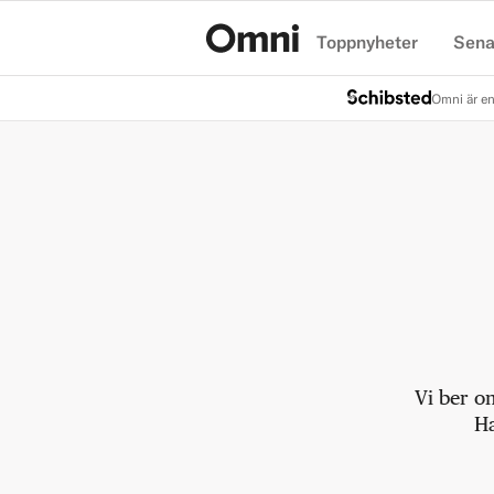
Toppnyheter
Sena
Hem
Omni är en
Vi ber o
Ha