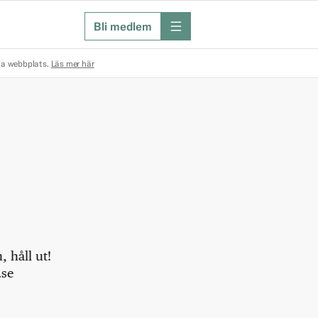
Bli medlem
meny
na webbplats.
Läs mer här
 håll ut!
.se