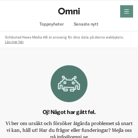
meny
Hem
Toppnyheter
Senaste nytt
Schibsted News Media AB är ansvarig för dina data på denna webbplats.
Läs mer här
Oj! Något har gått fel.
Vi ber om ursäkt och försöker åtgärda problemet så snart
vi kan, håll ut! Har du frågor eller funderingar? Mejla oss
på info@omni.se