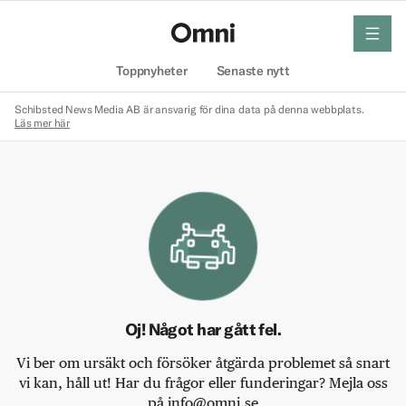
meny
Hem
Toppnyheter
Senaste nytt
Schibsted News Media AB är ansvarig för dina data på denna webbplats.
Läs mer här
Oj! Något har gått fel.
Vi ber om ursäkt och försöker åtgärda problemet så snart
vi kan, håll ut! Har du frågor eller funderingar? Mejla oss
på info@omni.se