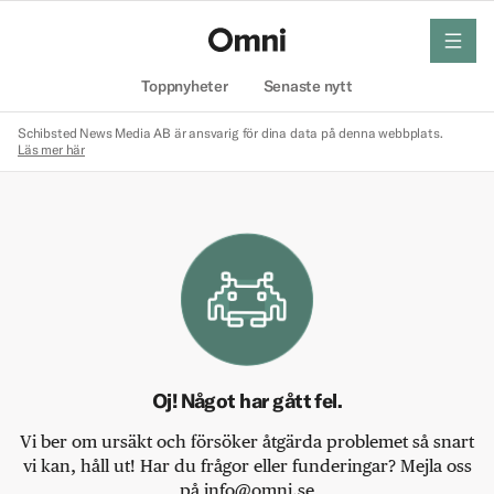
meny
Hem
Toppnyheter
Senaste nytt
Schibsted News Media AB är ansvarig för dina data på denna webbplats.
Läs mer här
Oj! Något har gått fel.
Vi ber om ursäkt och försöker åtgärda problemet så snart
vi kan, håll ut! Har du frågor eller funderingar? Mejla oss
på info@omni.se