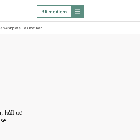
Bli medlem
meny
na webbplats.
Läs mer här
 håll ut!
.se