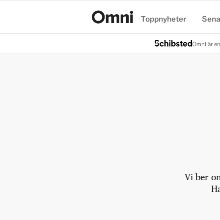
Toppnyheter
Sena
Hem
Omni är en
Vi ber o
Ha