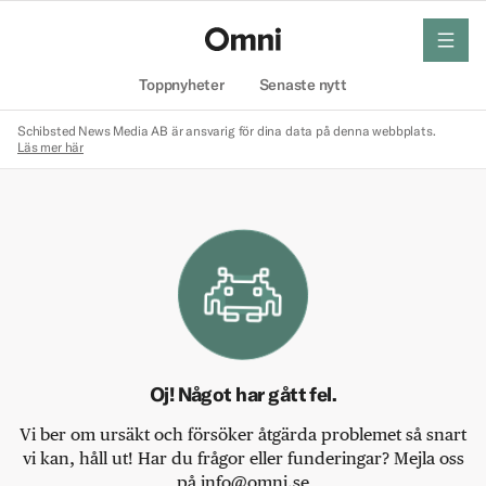
meny
Hem
Toppnyheter
Senaste nytt
Schibsted News Media AB är ansvarig för dina data på denna webbplats.
Läs mer här
Oj! Något har gått fel.
Vi ber om ursäkt och försöker åtgärda problemet så snart
vi kan, håll ut! Har du frågor eller funderingar? Mejla oss
på info@omni.se