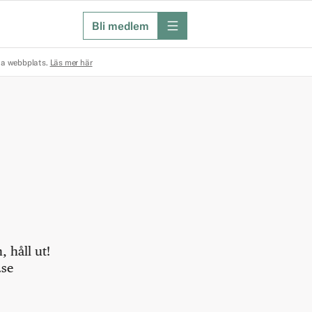
Bli medlem
meny
na webbplats.
Läs mer här
 håll ut!
.se