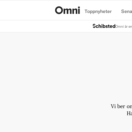
Toppnyheter
Sena
Hem
Omni är en
Vi ber o
Ha