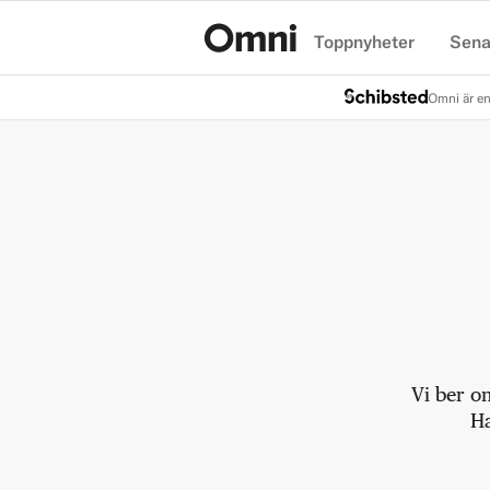
Toppnyheter
Sena
Hem
Omni är en
Vi ber o
Ha