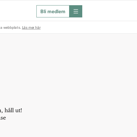
Bli medlem
meny
na webbplats.
Läs mer här
 håll ut!
.se