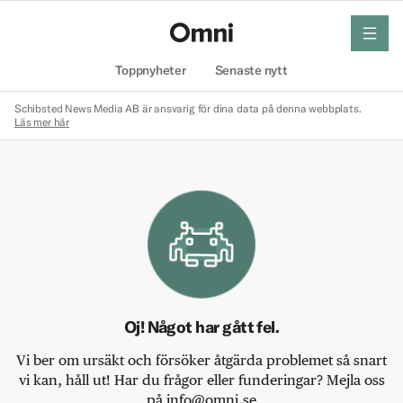
meny
Hem
Toppnyheter
Senaste nytt
Schibsted News Media AB är ansvarig för dina data på denna webbplats.
Läs mer här
Oj! Något har gått fel.
Vi ber om ursäkt och försöker åtgärda problemet så snart
vi kan, håll ut! Har du frågor eller funderingar? Mejla oss
på info@omni.se