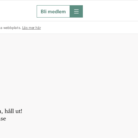
Bli medlem
meny
na webbplats.
Läs mer här
 håll ut!
.se