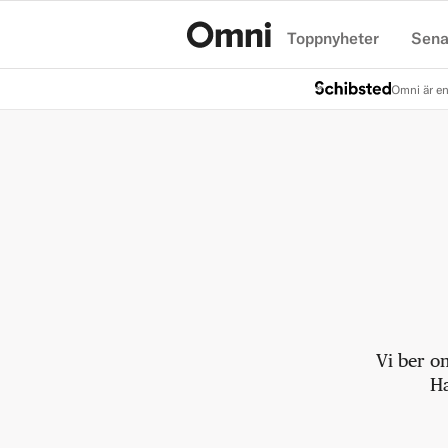
Toppnyheter
Sena
Hem
Omni är en
Vi ber o
Ha