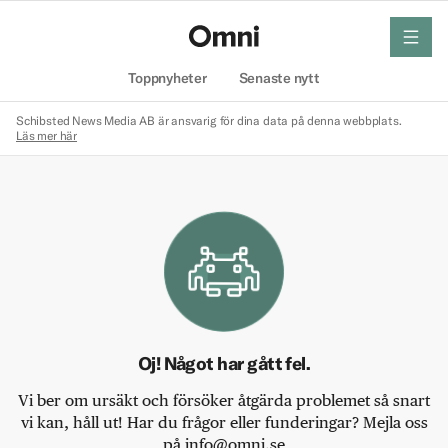
meny
Hem
Toppnyheter
Senaste nytt
Schibsted News Media AB är ansvarig för dina data på denna webbplats.
Läs mer här
Oj! Något har gått fel.
Vi ber om ursäkt och försöker åtgärda problemet så snart
vi kan, håll ut! Har du frågor eller funderingar? Mejla oss
på info@omni.se