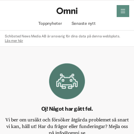
meny
Hem
Toppnyheter
Senaste nytt
Schibsted News Media AB är ansvarig för dina data på denna webbplats.
Läs mer här
Oj! Något har gått fel.
Vi ber om ursäkt och försöker åtgärda problemet så snart
vi kan, håll ut! Har du frågor eller funderingar? Mejla oss
på info@omni.se