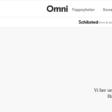
Toppnyheter
Sena
Hem
Omni är en
Vi ber o
Ha