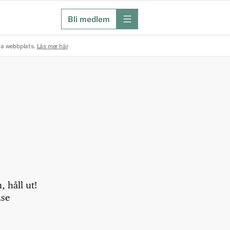
Bli medlem
meny
na webbplats.
Läs mer här
 håll ut!
.se