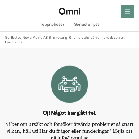
meny
Hem
Toppnyheter
Senaste nytt
Schibsted News Media AB är ansvarig för dina data på denna webbplats.
Läs mer här
Oj! Något har gått fel.
Vi ber om ursäkt och försöker åtgärda problemet så snart
vi kan, håll ut! Har du frågor eller funderingar? Mejla oss
på info@omni.se