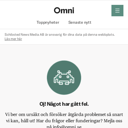
meny
Hem
Toppnyheter
Senaste nytt
Schibsted News Media AB är ansvarig för dina data på denna webbplats.
Läs mer här
Oj! Något har gått fel.
Vi ber om ursäkt och försöker åtgärda problemet så snart
vi kan, håll ut! Har du frågor eller funderingar? Mejla oss
på info@omni.se