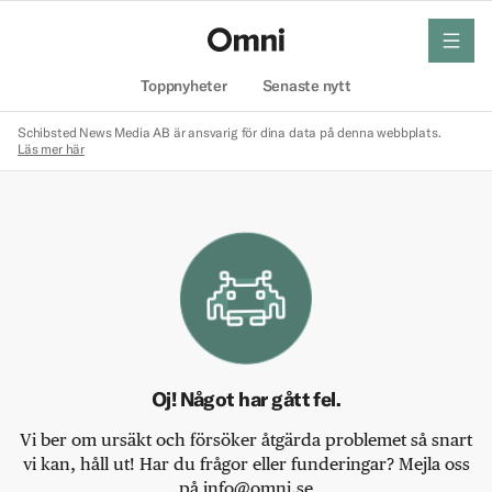
meny
Hem
Toppnyheter
Senaste nytt
Schibsted News Media AB är ansvarig för dina data på denna webbplats.
Läs mer här
Oj! Något har gått fel.
Vi ber om ursäkt och försöker åtgärda problemet så snart
vi kan, håll ut! Har du frågor eller funderingar? Mejla oss
på info@omni.se