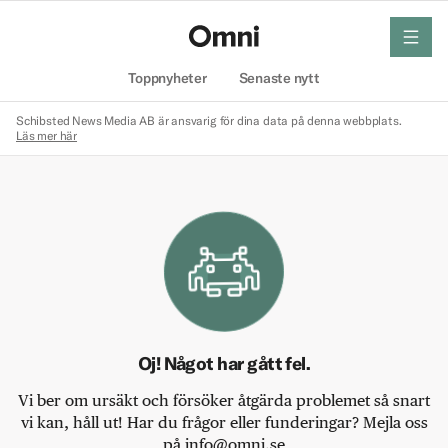
meny
Hem
Toppnyheter
Senaste nytt
Schibsted News Media AB är ansvarig för dina data på denna webbplats.
Läs mer här
Oj! Något har gått fel.
Vi ber om ursäkt och försöker åtgärda problemet så snart
vi kan, håll ut! Har du frågor eller funderingar? Mejla oss
på info@omni.se