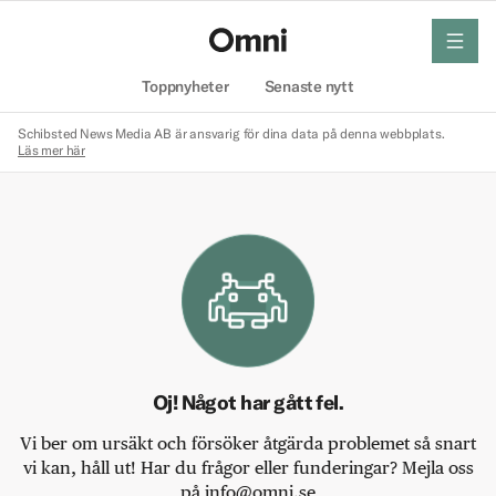
meny
Hem
Toppnyheter
Senaste nytt
Schibsted News Media AB är ansvarig för dina data på denna webbplats.
Läs mer här
Oj! Något har gått fel.
Vi ber om ursäkt och försöker åtgärda problemet så snart
vi kan, håll ut! Har du frågor eller funderingar? Mejla oss
på info@omni.se