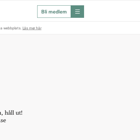
Bli medlem
meny
na webbplats.
Läs mer här
 håll ut!
.se