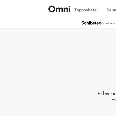
Toppnyheter
Sena
Hem
Omni är en
Vi ber o
Ha