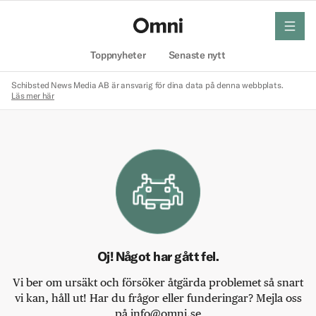
meny
Hem
Toppnyheter
Senaste nytt
Schibsted News Media AB är ansvarig för dina data på denna webbplats.
Läs mer här
Oj! Något har gått fel.
Vi ber om ursäkt och försöker åtgärda problemet så snart
vi kan, håll ut! Har du frågor eller funderingar? Mejla oss
på info@omni.se