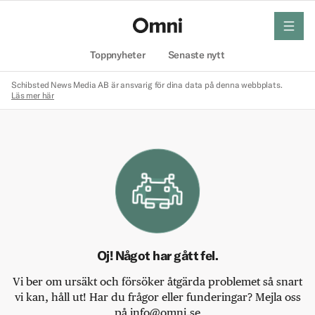
meny
Hem
Toppnyheter
Senaste nytt
Schibsted News Media AB är ansvarig för dina data på denna webbplats.
Läs mer här
Oj! Något har gått fel.
Vi ber om ursäkt och försöker åtgärda problemet så snart
vi kan, håll ut! Har du frågor eller funderingar? Mejla oss
på info@omni.se