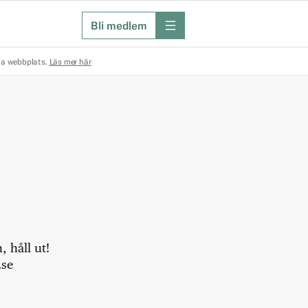
Bli medlem
meny
na webbplats.
Läs mer här
 håll ut!
.se