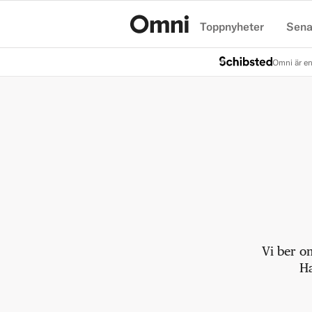
Toppnyheter
Sena
Hem
Omni är en
Vi ber o
Ha