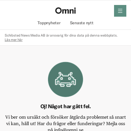
meny
Hem
Toppnyheter
Senaste nytt
Schibsted News Media AB är ansvarig för dina data på denna webbplats.
Läs mer här
Oj! Något har gått fel.
Vi ber om ursäkt och försöker åtgärda problemet så snart
vi kan, håll ut! Har du frågor eller funderingar? Mejla oss
på info@omni.se